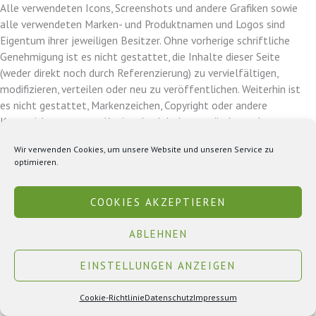
Alle verwendeten Icons, Screenshots und andere Grafiken sowie
alle verwendeten Marken- und Produktnamen und Logos sind
Eigentum ihrer jeweiligen Besitzer. Ohne vorherige schriftliche
Genehmigung ist es nicht gestattet, die Inhalte dieser Seite
(weder direkt noch durch Referenzierung) zu vervielfältigen,
modifizieren, verteilen oder neu zu veröffentlichen. Weiterhin ist
es nicht gestattet, Markenzeichen, Copyright oder andere
Kennzeichnungen von Kopien des Inhaltes zu ändern oder zu
entfernen.
Wir verwenden Cookies, um unsere Website und unseren Service zu
optimieren.
COOKIES AKZEPTIEREN
Datenschutz
Impressum
Cookie-Richtlinie (EU)
ABLEHNEN
© Hubertushütte | Goldsteintal 60, 65207 Wiesbaden
EINSTELLUNGEN ANZEIGEN
Cookie-Richtlinie
Datenschutz
Impressum