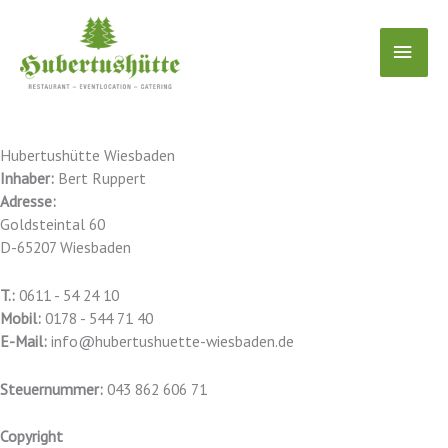
Zum
Inhalt
HAU
springen
Hubertushütte Wiesbaden
Inhaber:
Bert Ruppert
Adresse:
Goldsteintal 60
D-65207 Wiesbaden
T.:
0611 - 54 24 10
Mobil:
0178 - 544 71 40
E-Mail:
info@hubertushuette-wiesbaden.de
Steuernummer:
043 862 606 71
Copyright