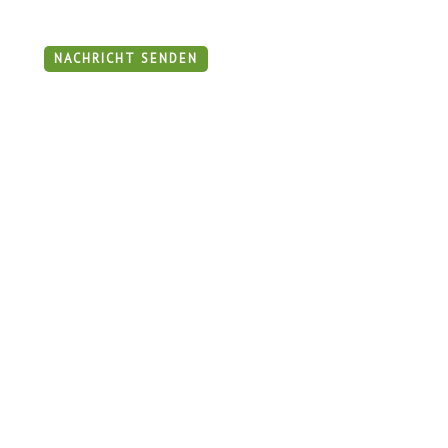
c
h
NACHRICHT SENDEN
t
*