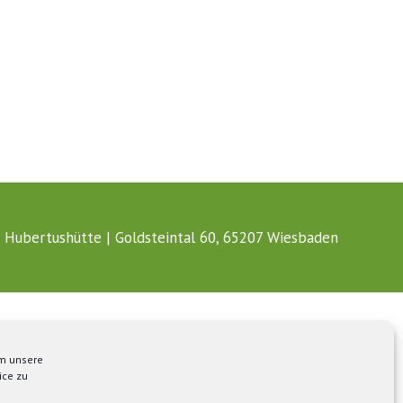
 Hubertushütte | Goldsteintal 60, 65207 Wiesbaden
um unsere
ice zu